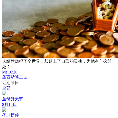
人纵然赚得了全世界，却赔上了自己的灵魂，为他有什么益
处？
Mt 16:26
圣西斯笃二世
近期节日
全部
圣母升天节
8月15日
圣老楞佐