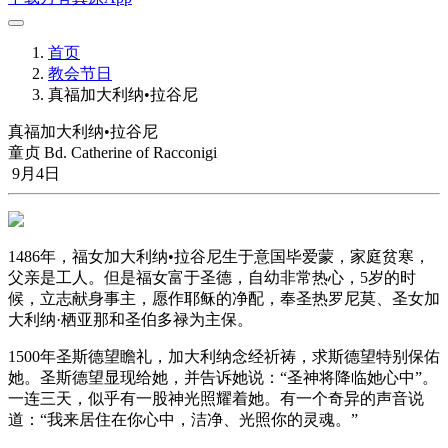
首页
教会节日
真福加大利纳•拉谷尼
真福加大利纳•拉谷尼
童贞 Bd. Catherine of Racconigi
9月4日
1486年，福女加大利纳•拉谷尼生于意国毕爱蒙，家庭贫寒，
父亲是工人。但是福女富于圣德，自幼非常热心，5岁的时
候，立志献身事主，愿作耶稣的净配，奉圣热罗尼莫、圣女加
大利纳·栖亚那和圣伯多禄为主保。
1500年圣斯德望瞻礼，加大利纳念经祈祷，求斯德望特别保佑
她。圣斯德望显现给她，并告诉她说：“圣神将降临她心中”。
一连三天，似乎有一股神光照耀着她。有一个奇异的声音说
道：“我来居住在你心中，洁净、光照你的灵魂。”