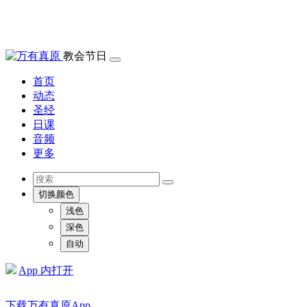
教会节日
首页
动态
圣经
日课
音频
更多
切换颜色
浅色
深色
自动
App 内打开
下载万有真原App