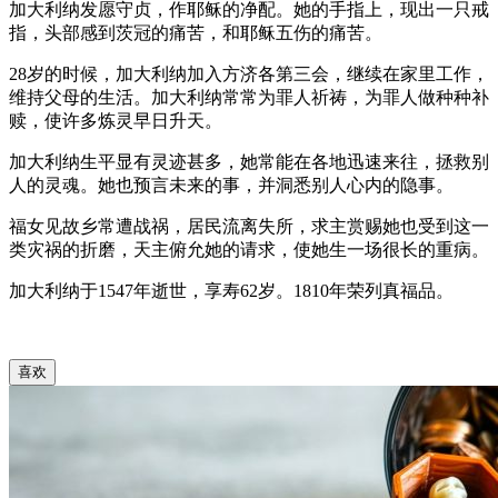
加大利纳发愿守贞，作耶稣的净配。她的手指上，现出一只戒
指，头部感到茨冠的痛苦，和耶稣五伤的痛苦。
28岁的时候，加大利纳加入方济各第三会，继续在家里工作，
维持父母的生活。加大利纳常常为罪人祈祷，为罪人做种种补
赎，使许多炼灵早日升天。
加大利纳生平显有灵迹甚多，她常能在各地迅速来往，拯救别
人的灵魂。她也预言未来的事，并洞悉别人心内的隐事。
福女见故乡常遭战祸，居民流离失所，求主赏赐她也受到这一
类灾祸的折磨，天主俯允她的请求，使她生一场很长的重病。
加大利纳于1547年逝世，享寿62岁。1810年荣列真福品。
喜欢