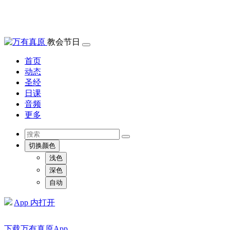
教会节日
首页
动态
圣经
日课
音频
更多
切换颜色
浅色
深色
自动
App 内打开
下载万有真原App