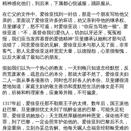
精神感化他们，到后来，下属都心悦诚服，踊跃服从。
在亡父的文件中。爱徐亚找到一封信，那是一个朋友写给他父
亲的，里面说了爱徐亚许多的坏话，劝父亲剥夺他的继承权。
旦斐娜读了，怒不可遏，对爱徐亚说：“你应当骂他一顿”。爱
徐亚道：“不，基督命我们爱仇人，切勿以牙还牙，冤冤相
报，我们应当发挥基督的爱德精神”旦斐娜承认她刚才那句话
说错了，同意爱徐亚的见解。爱徐亚后来与那人见了面，非常
客气，那人见爱徐亚这样宽宏大量，以德报怨，心里很惭愧，
以后大家成了最知己的朋友。
假如我们以为一个热心的教友，一天到晚只知道念经默想，反
而荒废家务，疏忽自己的本分，那就大谬不然了。爱徐亚夫妇
二人一面从事各项善功，同时也尽好各人的本份。旦斐娜很清
楚地知道：家庭主妇的敬主善功和度默想生活的修女是不同
的，祈祷和料理家务，应兼筹并顾，不可偏废。
1317年起，爱徐亚任那不勒斯王子的太傅。数年后，国王派他
赴巴黎。旦斐娜担忧丈夫到了纸醉金迷的巴黎，可能失足犯
罪。爱徐亚劝她放心：天主既然厚赐他种种恩宠，保佑他不犯
罪，到了巴黎，一定会照常护佑他的。爱徐亚到巴黎后不久，
身染重病，立刻办妥总告解。他每天嘱人念福音经耶稣受难的