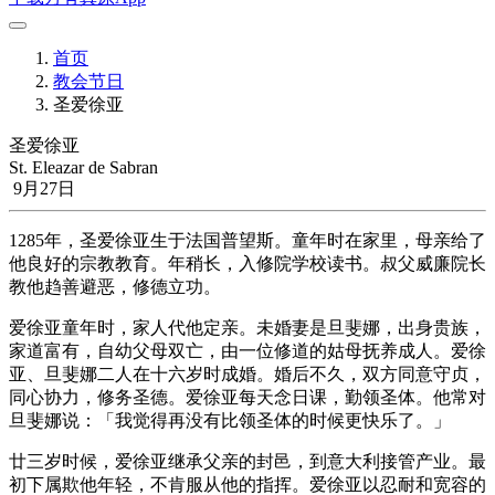
首页
教会节日
圣爱徐亚
圣爱徐亚
St. Eleazar de Sabran
9月27日
1285年，圣爱徐亚生于法国普望斯。童年时在家里，母亲给了
他良好的宗教教育。年稍长，入修院学校读书。叔父威廉院长
教他趋善避恶，修德立功。
爱徐亚童年时，家人代他定亲。未婚妻是旦斐娜，出身贵族，
家道富有，自幼父母双亡，由一位修道的姑母抚养成人。爱徐
亚、旦斐娜二人在十六岁时成婚。婚后不久，双方同意守贞，
同心协力，修务圣德。爱徐亚每天念日课，勤领圣体。他常对
旦斐娜说：「我觉得再没有比领圣体的时候更快乐了。」
廿三岁时候，爱徐亚继承父亲的封邑，到意大利接管产业。最
初下属欺他年轻，不肯服从他的指挥。爱徐亚以忍耐和宽容的