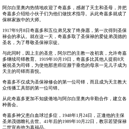
阿尔白里奥内热情地欢迎了奇嘉多，感谢了天主和圣母，并把
奇嘉多介绍给小伙子们为他们做技术指导。从此奇嘉多就成了
保林家族中的大师。
1917年9月8日奇嘉多和五位弟兄发了终身愿，第一次得到圣保
禄会的承认。就在这一天，奇嘉多取了圣保禄的爱徒弟茂德的
圣名，为了尊敬圣保禄宗徒。
与此同时，因上主的圣意，阿尔巴的主教一改初衷，允许奇嘉
多继续司铎教育。1919年10月19日，奇嘉多比其他人提前8天
被祝圣为司铎，为使他那患癌症濒于垂危的母亲一见儿子成为
天主的司铎而喜悦。
奇嘉多不仅成为圣保禄修会的第一位司铎，而且成为天主教大
众传播工具部的第一位司铎。
从此奇嘉多更加不知疲倦地与阿尔白里奥内辛勤合作，建立各
种善会。
奇嘉多神父患白血球过多症，1948年1月24日，正逢他的主保
圣弟茂德瞻礼去世。41年后的1989年10月22日，教宗若望保禄
二世宣布他为真福品。