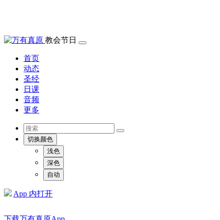
教会节日
首页
动态
圣经
日课
音频
更多
切换颜色
浅色
深色
自动
App 内打开
下载万有真原App