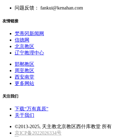
问题反馈： fankui@kenahan.com
友情链接
梵蒂冈新闻网
信德网
北京教区
辽宁教理中心
邯郸教区
周至教区
西安南堂
更多网站
关注我们
下载“万有真原”
关于我们
©2013-2025, 天主教北京教区西什库教堂 所有
京ICP备2022026334号