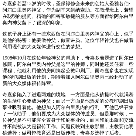
奇嘉多若瑟12岁的时候，圣保禄修会未来的创始人圣雅各伯·
阿尔白里奥内神父，作为副堂来到纳索肋。在教理班上，若望
在聪明的提问、精确的回答和敏捷的服从等方面都给阿尔白里
奥内神父留下了很深的印象。
这孩子身上还有一些东西留在阿尔白里奥内神父的心上，似乎
是他的秘密：他要做神父，做宣讲员。这位年轻神父也在做着
利用现代的大众媒体进行交往的梦想。
1908年10月在这位年轻神父的帮助下，奇嘉多若瑟进了阿尔巴
修院，阿尔白里奥内神父是这里的神师，同时他还兼任着一些
课程，他就利用他的房间搞起公教印刷厂。而奇嘉多也在实现
他的印刷出版的计划，期待着加入阿尔白里奥内已经起动了的
新的大众媒体福传阵营。
奇嘉多陷入了进退两难的境地：一方面是他从孩提时代就渴慕
的生活中心要成为神父；而另一方面是他热爱的公教印刷出版
事业吸引着他。他想加入阿尔白里奥内的行列，可他已经召集
了一伙助手，他们要成为大众媒体的传道员。但是那时候，一
位神父是不可能完全置身于印刷事业的，而且印刷出版和交流
并不能被认为是福传工作。问题反映到主教那里，主教要他明
确选择：做司铎教育还是出版传教，奇嘉多选择了后者。