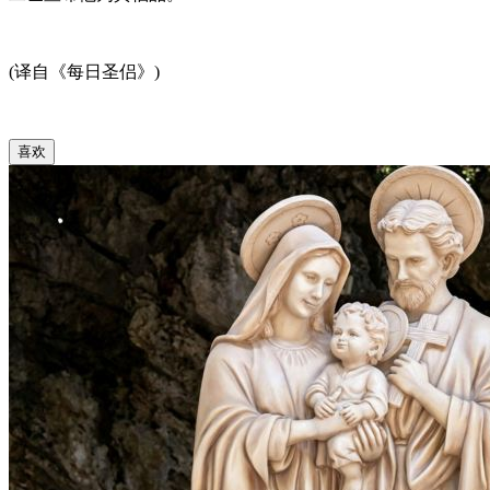
(译自《每日圣侣》)
喜欢