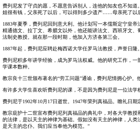
费列尼发了守贞的愿，不愿意告诉别人，连他的知友也不知道
姐很有钱，父亲死了以后，可以得到多少遗产……母亲死了以后
1883年夏季，费列尼回到意大利。他计划写一本儒斯定宁皇
精通德文、拉丁文、希腊文以外，他还能讲法文、西班牙文、
法制史教授。就在那一段时期，他加入方济各第三会。
1887年起，费列尼应聘赴梅西诺大学任罗马法教授，声誉日隆。
费列尼积多年讲学经验，成为罗马法权威。他的研究工作，一部
学课本数种。
教宗良十三世颁布著名的“劳工问题”通谕，费列尼情拥心护
有许多大学生喜欢听费列尼的课，不是因为费列尼是一位法学
费列尼于1902年10月17日逝世。1947年荣列真福品。瞻礼日期
教宗庇护十二世宣布费列尼列真福品的典礼中，对各大学教授和
的法律，是以天主的神律为基础。假如没有天主的神律，人类
是天主的忠仆。我们应当奉他为模范。”