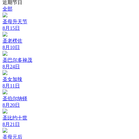
近期节日
全部
圣母升天节
8月15日
圣老楞佐
8月10日
圣巴尔多禄茂
8月24日
圣女加辣
8月11日
圣伯尔纳铎
8月20日
圣比约十世
8月21日
圣母元后