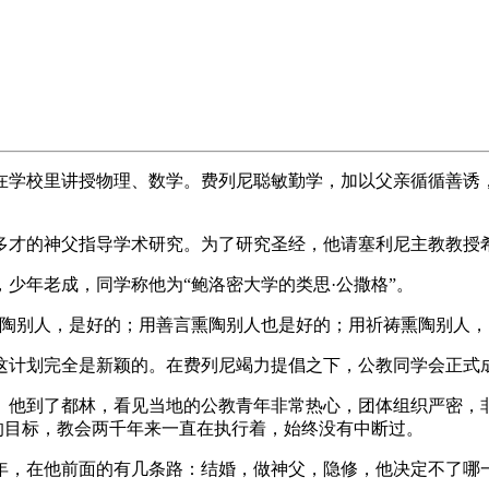
，在学校里讲授物理、数学。费列尼聪敏勤学，加以父亲循循善诱
多才的神父指导学术研究。为了研究圣经，他请塞利尼主教教授
，少年老成，同学称他为“鲍洛密大学的类思·公撒格”。
熏陶别人，是好的；用善言熏陶别人也是好的；用祈祷熏陶别人，
这计划完全是新颖的。在费列尼竭力提倡之下，公教同学会正式成
造。他到了都林，看见当地的公教青年非常热心，团体组织严密
”的目标，教会两千年来一直在执行着，始终没有中断过。
，在他前面的有几条路：结婚，做神父，隐修，他决定不了哪一