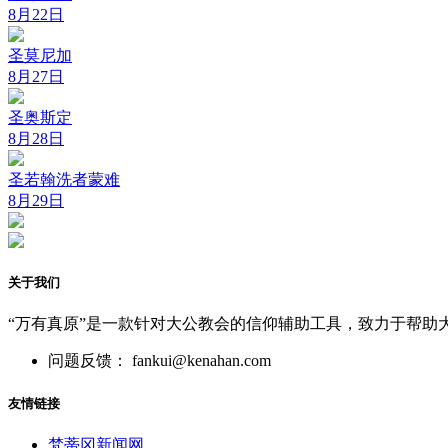
8月22日
圣莫尼加
8月27日
圣奥斯定
8月28日
圣若翰洗者蒙难
8月29日
关于我们
“万有真原”是一款针对大公教会的信仰辅助工具，致力于帮助
问题反馈： fankui@kenahan.com
友情链接
梵蒂冈新闻网