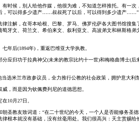
。有时候，别人给他作媒，他很为难，不知道怎样推托。有一次
，可以得多少遗产……叔叔死了以后，可以得到多少遗产……”费
帝法律注解，在哥本哈根、巴黎、罗马、佛罗伦萨各大图书馆搜
葡萄牙文、荷兰文、希伯来文、叙利亚文、高波弟文和林斯格弟
七年后(1894年)，重返巴维亚大学执教。
分应归功于拉典神父(未来的教宗比约十一世)和梅格曲博士(后
。他当选米兰市政参议员，全力推行公教的社会政策，拥护意大利
权威，而是因为钦佩费列尼的道德思想。
定在10月27日。
朝圣教友致词道：“在二十世纪的今天，一个人是否能修务圣德?
法律根本就没有基础，没有丝毫用处。我们很高兴：天主赏赐给