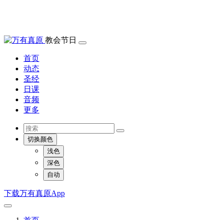
教会节日
首页
动态
圣经
日课
音频
更多
切换颜色
浅色
深色
自动
下载万有真原App