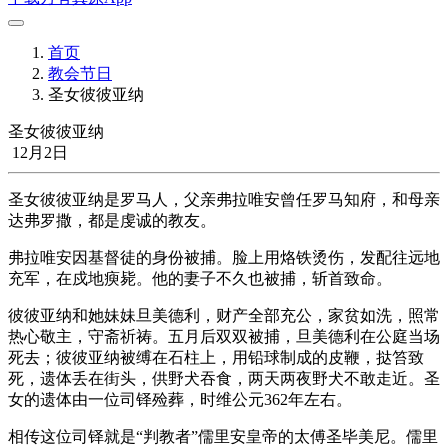
首页
教会节日
圣女彼彼亚纳
圣女彼彼亚纳
12月2日
圣女彼彼亚纳是罗马人，父亲弗拉唯安曾任罗马知府，和母亲
达弗罗撒，都是虔诚的教友。
弗拉唯安因基督徒的身份被捕。脸上用烙铁烫伤，发配往远地
充军，在戍地瘐毙。他的妻子不久也被捕，斩首致命。
彼彼亚纳和她妹妹旦美德利，财产全部充公，家贫如洗，照常
热心敬主，守斋祈祷。五月后双双被捕，旦美德利在公庭当场
死去；彼彼亚纳被缚在石柱上，用铅球制成的皮鞭，挞笞致
死，遗体丢在街头，供野犬吞食，两天两夜野犬不敢走近。圣
女的遗体由一位司铎殓葬，时维公元362年左右。
相传这位司铎就是“判教者”儒里安皇帝的太傅圣毕美尼。儒里