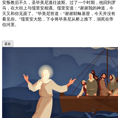
安叛教后不久，圣毕美尼逃往波斯。过了一个时期，他回到罗
马，在大街上与儒里安相遇。儒里安道：“谢谢我的神道，今
天又和你见面了。”毕美尼答道：“谢谢耶稣基督，今天并没有
看见你。”儒里安大怒，下令将毕美尼从桥上推下，溺死在帝
伯河里。
喜欢