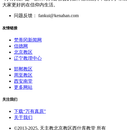
大家更好的在信仰内生活。
问题反馈： fankui@kenahan.com
友情链接
梵蒂冈新闻网
信德网
北京教区
辽宁教理中心
邯郸教区
周至教区
西安南堂
更多网站
关注我们
下载“万有真原”
关于我们
©2013-2025, 天主教北京教区西什库教堂 所有