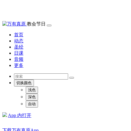
教会节日
首页
动态
圣经
日课
音频
更多
切换颜色
浅色
深色
自动
App 内打开
下载万有真原App