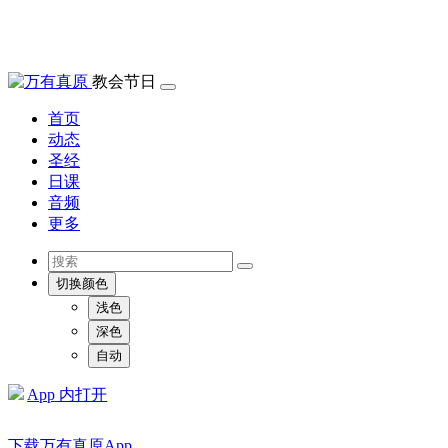
教会节日
首页
动态
圣经
日课
音频
更多
切换颜色
浅色
深色
自动
App 内打开
下载万有真原App