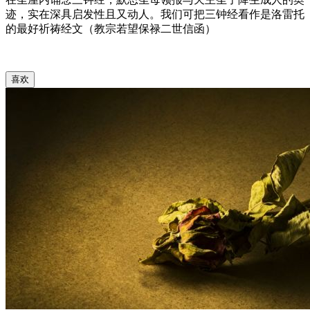
迹，实在深具启发性且又动人。我们可把三钟经看作是洛雷托
的最好祈祷经文（教宗若望保禄二世信函）
喜欢