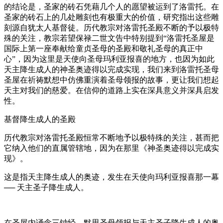
的结论是，圣家的砖石凭藉几个人的愿望被运到了洛雷托。在
圣家的砖石上的几处雕刻也有极重大的价值，研究指出这些雕
刻源自犹太人基督徒。历代教宗对洛雷托圣殿不断的予以极特
殊的关注，教宗若望保禄二世文告中特别提到“洛雷托圣屋是
国际上第一座奉献给童贞圣母的圣殿和敬礼圣母的真正中
心”，因为这里是天使向圣母玛利亚报喜的地方，也因为如此
天主降生成人的神圣奥迹得以完成实现，我们来到洛雷托圣母
圣屋在祈祷默想中仿佛重演着圣母领报的故事，更让我们想起
天主对我们的慈爱。在信仰的道路上实在深具意义并深具启发
性。
基督降生成人的圣殿
历代教宗对洛雷托圣殿恒常不断地予以极特殊的关注，甚而把
它纳入他们的直属管辖地，因为在那里《神圣奥迹得以完成实
现》。
这是指天主降生成人的奥迹，发生在天使向玛利亚报喜那一幕
── 天主圣子降生成人。
在圣屋内诵念三钟经，默思圣母领报与天主圣子降生成人的奥