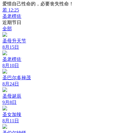
爱惜自己性命的，必要丧失性命！
若 12:25
圣老楞佐
近期节日
全部
圣母升天节
8月15日
圣老楞佐
8月10日
圣巴尔多禄茂
8月24日
圣母诞辰
9月8日
圣女加辣
8月11日
圣伯尔纳铎