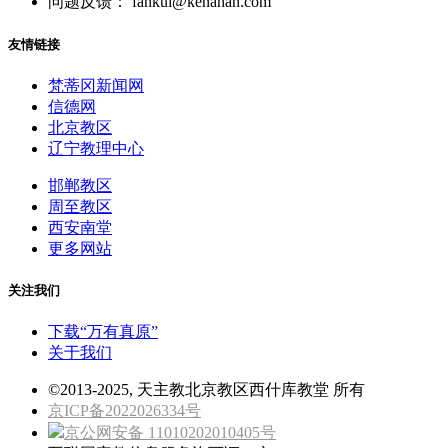
问题反馈： fankui@kenahan.com
友情链接
梵蒂冈新闻网
信德网
北京教区
辽宁教理中心
邯郸教区
周至教区
西安南堂
更多网站
关注我们
下载“万有真原”
关于我们
©2013-2025, 天主教北京教区西什库教堂 所有
京ICP备2022026334号
京公网安备 11010202010405号