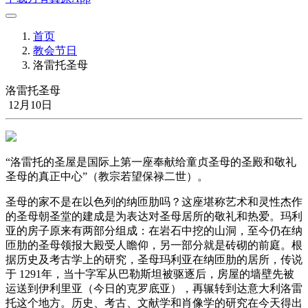
首页
教会节日
洛雷托圣母
洛雷托圣母
12月10日
“洛雷托的圣屋是国际上第一座奉献给童贞圣母的圣殿和敬礼
圣母的真正中心”（教宗若望保禄二世）。
圣母的家不是在以色列的纳匝肋吗？这座堪称艺术和灵性杰作
的圣母朝圣堂的建成是为表达对圣母居所的敬礼和热爱。玛利
亚的房子原来有两部分组成：在岩石中挖的山洞，至今仍在纳
匝肋的圣母领报大殿受人瞻仰，另一部分就是砖砌的前庭。根
据历史及考古学上的研究，圣母玛利亚在纳匝肋的居所，传说
于 1291年，当十字军从巴勒斯坦被驱逐后，房屋的墙壁先被
运送到伊利里亚（今日的克罗底亚），再辗转到达意大利洛雷
托这个地方。历史、考古、文献学和肖像学的研究在今天得出