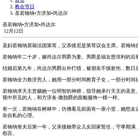
首页
教会节日
圣若翰纳•方济加•尚达尔
圣若翰纳•方济加•尚达尔
12月12日
圣妇若翰纳原籍法国第茸，父亲彼尼是第茸议会主席。若翰纳
若翰纳年二十岁，嫁尚达尔男爵为妻。男爵是福女恩培利的后
结婚后第九年，尚达尔男爵出外打猎，被朋友不慎射伤，数日
若翰纳全力救济穷人，她用一部分时间教育子女，一部分时间
若翰纳求天主赏赐她一位明智的神师，指导她承行天主的圣意
视中所见的人，和方济各·撒肋爵的面貌服饰一模一样。
有一次，若翰纳在树林中，仿佛看见前面有一座小堂，她想走
杂自私的心理。
若翰纳丧夫后第一年，父亲接她带众儿女回家暂住，守孝期满
怨言。