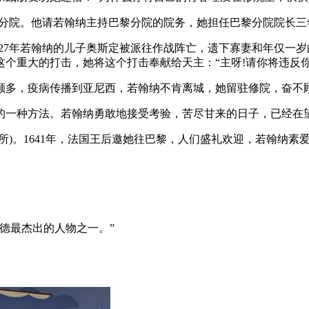
会分院。他请若翰纳主持巴黎分院的院务，她担任巴黎分院院长三
1627年若翰纳的儿子奥斯定被派往作战阵亡，遗下寡妻和年仅
个重大的打击，她将这个打击奉献给天主：“主呀!请你将违反
者颇多，疫病传播到亚尼西，若翰纳不肯离城，她留驻修院，奋不
女的一种方法。若翰纳勇敢地接受考验，苦尽甘来的日子，已经在
五所)。1641年，法国王后邀她往巴黎，人们盛礼欢迎，若翰纳素
德最杰出的人物之一。”