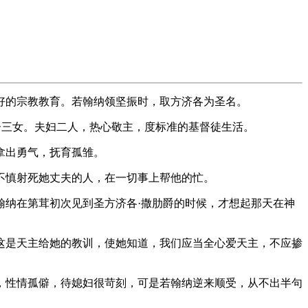
好的宗教教育。若翰纳领坚振时，取方济各为圣名。
子三女。夫妇二人，热心敬主，度标准的基督徒生活。
拿出勇气，抚育孤雏。
不慎射死她丈夫的人，在一切事上帮他的忙。
翰纳在第茸初次见到圣方济各·撒肋爵的时候，才想起那天在神
这是天主给她的教训，使她知道，我们应当全心爱天主，不应掺
，性情孤僻，待媳妇很苛刻，可是若翰纳逆来顺受，从不出半句