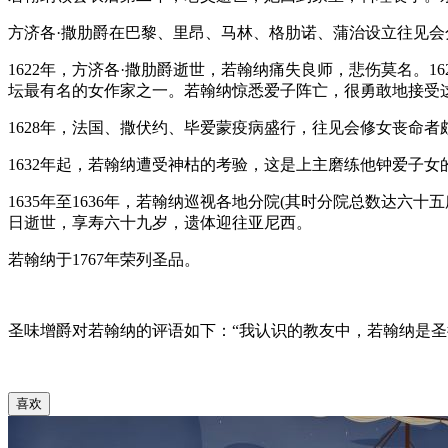
方济各·撒肋爵在巴黎、里昂、马林、格肋诺、蒲治设立往见
1622年，方济各·撒肋爵逝世，若翰纳痛失良师，悲伤莫名。
坛最有名的女作家之一。若翰纳惊悉爱子阵亡，很勇敢地接受这
1628年，法国、撒伏约、毕爱蒙疫病盛行，往见会修女丧命
1632年起，若翰纳遭受神枯的考验，这是上主磨练他钟爱子
1635年至1636年，若翰纳巡视各地分院(其时分院总数达六十
日逝世，享寿六十九岁，遗体迎往亚尼西。
若翰纳于1767年荣列圣品。
圣味增爵对若翰纳的评语如下：“我认识的教友中，若翰纳是圣
喜欢