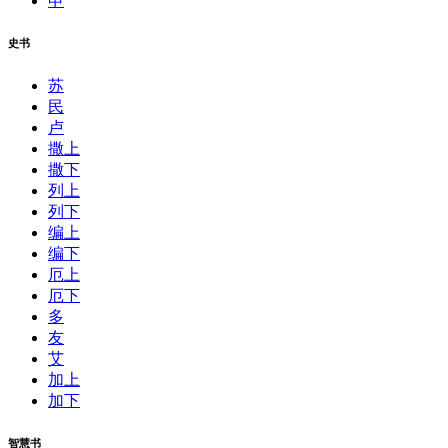
申
史书
苏
民
卢
撒上
撒下
列上
列下
编上
编下
厄上
厄下
多
友
艾
加上
加下
智慧书