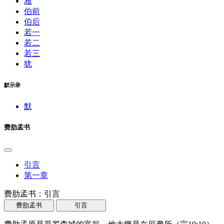
雅
伯前
伯后
若一
若二
若三
犹
默示录
默
费肋孟书
引言
第一章
费肋孟书：引言
费肋孟书
引言