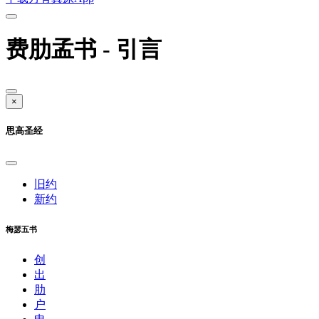
费肋孟书 - 引言
×
思高圣经
旧约
新约
梅瑟五书
创
出
肋
户