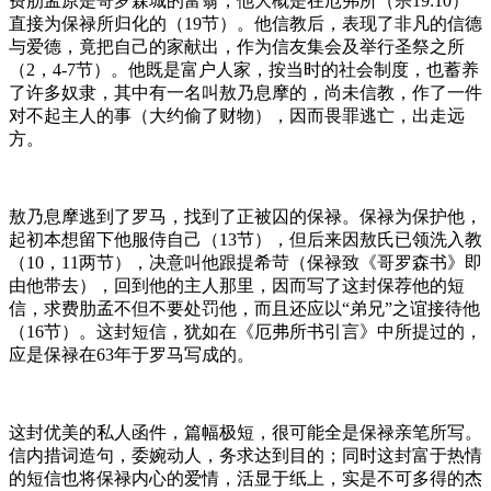
费肋孟原是哥罗森城的富翁，他大概是在厄弗所（宗19:10）
直接为保禄所归化的（19节）。他信教后，表现了非凡的信德
与爱德，竟把自己的家献出，作为信友集会及举行圣祭之所
（2，4-7节）。他既是富户人家，按当时的社会制度，也蓄养
了许多奴隶，其中有一名叫敖乃息摩的，尚未信教，作了一件
对不起主人的事（大约偷了财物），因而畏罪逃亡，出走远
方。
敖乃息摩逃到了罗马，找到了正被囚的保禄。保禄为保护他，
起初本想留下他服侍自己（13节），但后来因敖氏已领洗入教
（10，11两节），决意叫他跟提希苛（保禄致《哥罗森书》即
由他带去），回到他的主人那里，因而写了这封保荐他的短
信，求费肋孟不但不要处罚他，而且还应以“弟兄”之谊接待他
（16节）。这封短信，犹如在《厄弗所书引言》中所提过的，
应是保禄在63年于罗马写成的。
这封优美的私人函件，篇幅极短，很可能全是保禄亲笔所写。
信内措词造句，委婉动人，务求达到目的；同时这封富于热情
的短信也将保禄内心的爱情，活显于纸上，实是不可多得的杰