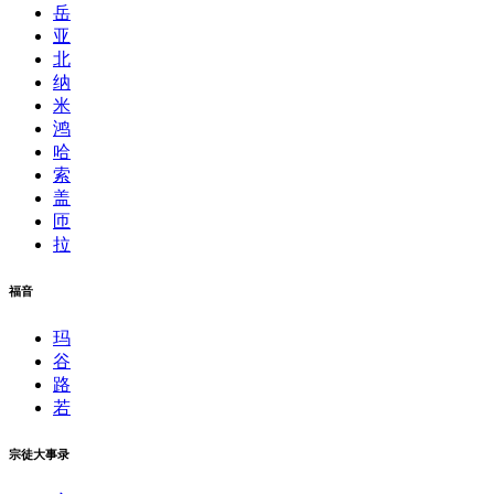
岳
亚
北
纳
米
鸿
哈
索
盖
匝
拉
福音
玛
谷
路
若
宗徒大事录