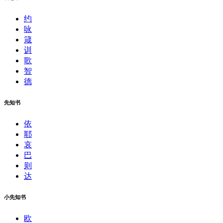
约
咏
箴
训
歌
智
德
先知书
依
耶
哀
巴
则
达
小先知书
欧