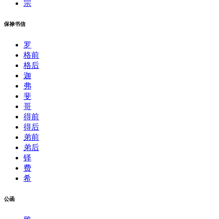
宗
保禄书信
罗
格前
格后
迦
弗
斐
哥
得前
得后
弟前
弟后
铎
费
希
公函