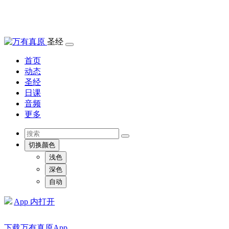
圣经
首页
动态
圣经
日课
音频
更多
切换颜色
浅色
深色
自动
App 内打开
下载万有真原App