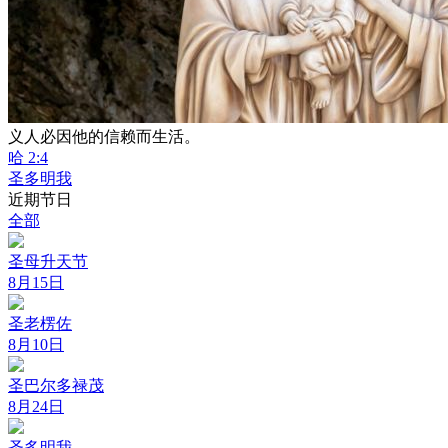
义人必因他的信赖而生活。
哈 2:4
圣多明我
近期节日
全部
圣母升天节
8月15日
圣老楞佐
8月10日
圣巴尔多禄茂
8月24日
圣多明我