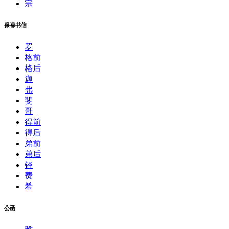
宗
保禄书信
罗
格前
格后
迦
弗
斐
哥
得前
得后
弟前
弟后
铎
费
希
公函