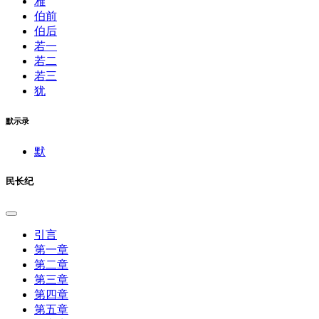
雅
伯前
伯后
若一
若二
若三
犹
默示录
默
民长纪
引言
第一章
第二章
第三章
第四章
第五章