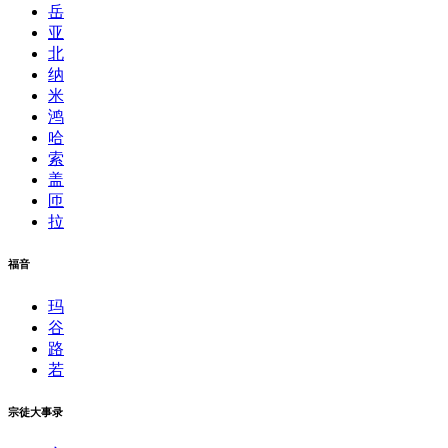
岳
亚
北
纳
米
鸿
哈
索
盖
匝
拉
福音
玛
谷
路
若
宗徒大事录