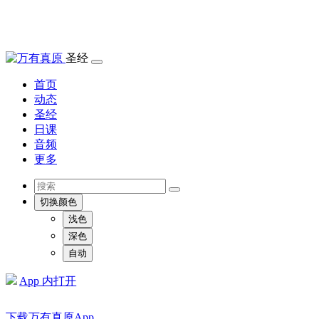
圣经
首页
动态
圣经
日课
音频
更多
切换颜色
浅色
深色
自动
App 内打开
下载万有真原App