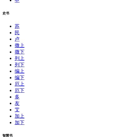
申
史书
苏
民
卢
撒上
撒下
列上
列下
编上
编下
厄上
厄下
多
友
艾
加上
加下
智慧书