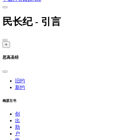
民长纪 - 引言
×
思高圣经
旧约
新约
梅瑟五书
创
出
肋
户