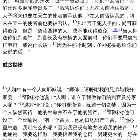
的。
就是你们的头发，也一一被数过了；你们不要害怕！你
8
们比许多麻雀尊贵多了。
我告诉你们：凡在人前承认我的，
9
人子将来也要在天主的使者前承认他；
在人前否认我的，将
10
来在天主的使者前也要被否认。
凡出言干犯人子的，尚可获
②
11
得赦免；但是，亵渎圣神的人，决不能获得赦免。
当人押
送你们到会堂，到官长及有权柄的人面前时，你们不要思虑怎
12
样申辩，或说什么话，
因为在那个时刻，圣神必要教给你们
应说的话。”
戒贪世物
13
人群中有一个人向耶稣说：“师傅，请吩咐我的兄弟与我分
14
家罢！”
耶稣对他说：“人哪，谁立了我做你们的判官及分家
15
人呢？”
遂对他们说：“你们要谨慎，躲避一切贪婪，因为一
16
个人纵然富裕，他的生命并不在于他的资产。”
耶稣对他们
17
设了一个比喻说：“有一个富人，他的田地出产丰富。
他心
18
里想道：我可怎么办呢？因为我已没有地方收藏我的物产。
他遂说：我要这样做：我要拆毁我的仓房，另建更大的，好在