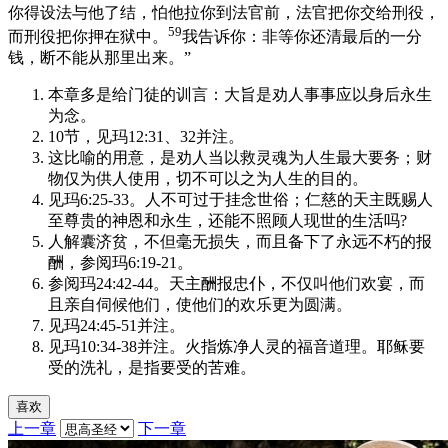
你得设法与他了结，怕他拉你到法官前，法官把你交给刑役，
59
而刑役把你押在狱中。
我告诉你：非等你还清最后的一分
钱，断不能从那里出来。”
本章多是给门徒的训言：大旨是劝人事事应以身后永生
为念。
10节，见玛12:31、32并注。
这比喻的用意，是劝人当以救灵魂为人生最大要务；财
物仅为供人使用，切不可以之为人生的目的。
见玛6:25-33。人不可过于挂念世俗；仁慈的天主既赐人
至尊贵的神恩和永生，还能不照顾人现世的生活吗?
人解囊济贫，不但毫无损失，而且备下了永远不朽的报
酬，参阅玛6:19-21。
参阅玛24:42-44。天主酬报忠仆，不仅叫他们欢宴，而
且亲自伺候他们，使他们的欢乐更为圆满。
见玛24:45-51并注。
见玛10:34-38并注。火指炼净人灵的福音道理。耶稣要
受的洗礼，是指要受的苦难。
喜欢
上一章
下一章