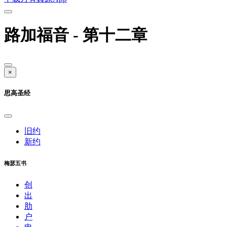
路加福音 - 第十二章
×
思高圣经
旧约
新约
梅瑟五书
创
出
肋
户