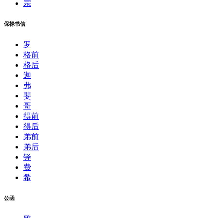
宗
保禄书信
罗
格前
格后
迦
弗
斐
哥
得前
得后
弟前
弟后
铎
费
希
公函