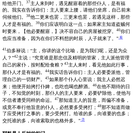
37
给他开门。
主人来到时，遇见醒寤着的那些仆人，是有福
的。我实在告诉你们：主人要束上腰，请他们坐席，自己前来
38
伺候他们。
他二更来也罢，三更来也罢，若遇见这样，那些
39
人才是有福的。
你们应该明白这一点：如果家主知道盗贼何
40
时要来，【他必要醒寤，】决不容自己的房屋被挖穿。
你们
⑥
也应当准备，因为在你们不料想的时辰，人子就来了。”
41
伯多禄说：“主，你讲的这个比喻，是为我们呢，还是为众
42
人？”
主说：“究竟谁是那忠信及精明的管家，主人派他管理
43
自己的家仆，按时配给食粮？
主人来时，看见他如此行事，
44
那仆人才是有福的。
我实话告诉你们：主人必要委派他，管
45
理自己的一切财产。
如果那个仆人心里说：我主人必然迟
46
来；他便开始拷打仆婢，也吃也喝也醉酒。
在他不期待的日
子，不知觉的时刻，那仆人的主人要来，必要铲除他，使他与
47
不信者遭受同样的命运。
那知道主人的旨意，而偏不准备，
48
或竟不奉行他旨意的仆人，必然要多受拷打；
那不知道而做
了应受拷打之事的，要少受拷打。给谁的多，向谁要的也多；
⑦
交托谁的多，向谁索取的也格外多。”