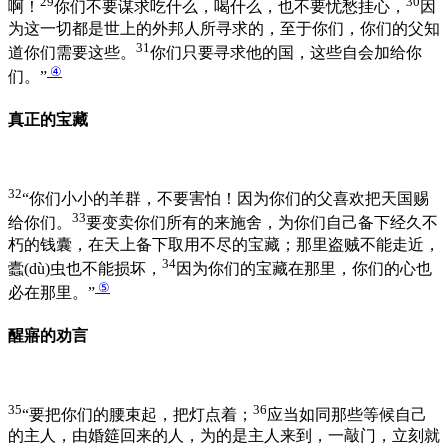
29
30
啊！
你们不要谋求吃什么，喝什么，也不要忧愁挂心，
因
为这一切都是世上的外邦人所寻求的，至于你们，你们的父知
31
道你们需要这些。
你们只要寻求他的国，这些自会加给你
④
们。”
真正的宝藏
32
“你们小小的羊群，不要害怕！因为你们的父喜欢把天国赐
33
给你们。
要变卖你们所有的来施舍，为你们自己备下经久不
朽的钱囊，在天上备下取用不尽的宝藏；那里盗贼不能走近，
34
蠹(dù)虫也不能损坏，
因为你们的宝藏在那里，你们的心也
⑤
必在那里。”
醒寤的劝言
35
36
“要把你们的腰束起，把灯点着；
应当如同那些等候自己
的主人，由婚筵回来的人，为的是主人来到，一敲门，立刻就