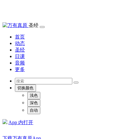
圣经
首页
动态
圣经
日课
音频
更多
切换颜色
浅色
深色
自动
App 内打开
下载万有真原App