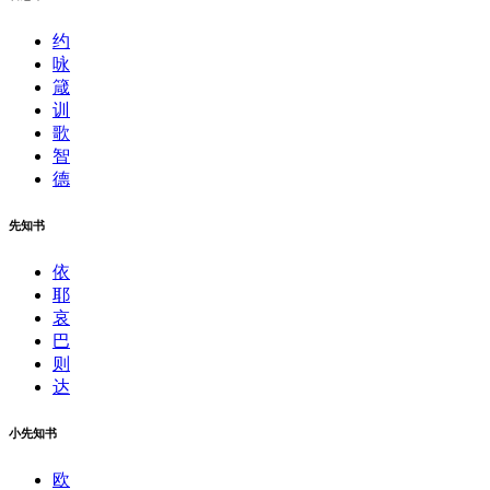
约
咏
箴
训
歌
智
德
先知书
依
耶
哀
巴
则
达
小先知书
欧