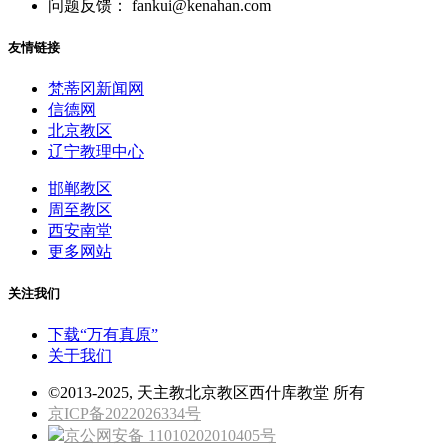
问题反馈： fankui@kenahan.com
友情链接
梵蒂冈新闻网
信德网
北京教区
辽宁教理中心
邯郸教区
周至教区
西安南堂
更多网站
关注我们
下载“万有真原”
关于我们
©2013-2025, 天主教北京教区西什库教堂 所有
京ICP备2022026334号
京公网安备 11010202010405号