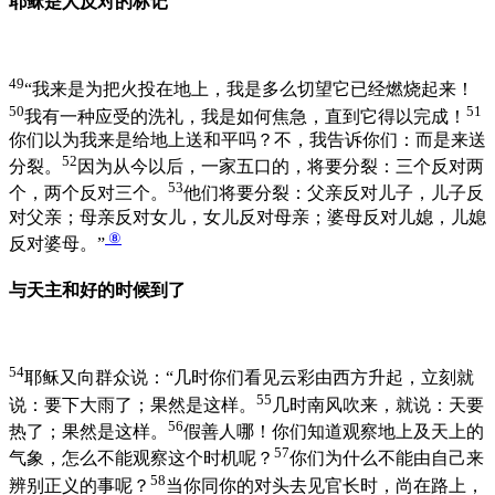
耶稣是人反对的标记
49
“我来是为把火投在地上，我是多么切望它已经燃烧起来！
50
51
我有一种应受的洗礼，我是如何焦急，直到它得以完成！
你们以为我来是给地上送和平吗？不，我告诉你们：而是来送
52
分裂。
因为从今以后，一家五口的，将要分裂：三个反对两
53
个，两个反对三个。
他们将要分裂：父亲反对儿子，儿子反
对父亲；母亲反对女儿，女儿反对母亲；婆母反对儿媳，儿媳
⑧
反对婆母。”
与天主和好的时候到了
54
耶稣又向群众说：“几时你们看见云彩由西方升起，立刻就
55
说：要下大雨了；果然是这样。
几时南风吹来，就说：天要
56
热了；果然是这样。
假善人哪！你们知道观察地上及天上的
57
气象，怎么不能观察这个时机呢？
你们为什么不能由自己来
58
辨别正义的事呢？
当你同你的对头去见官长时，尚在路上，