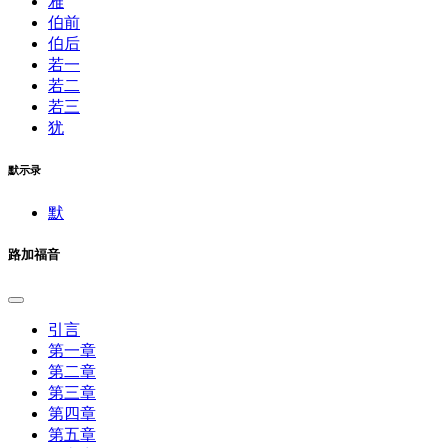
雅
伯前
伯后
若一
若二
若三
犹
默示录
默
路加福音
引言
第一章
第二章
第三章
第四章
第五章