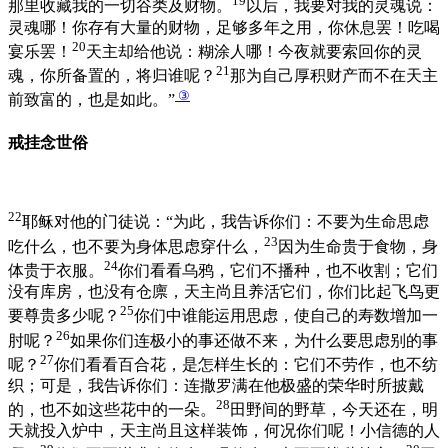
19
那里收藏我的一切谷类及财物。
以后，我要对我的灵魂说：
灵魂哪！你存有大量的财物，足够多年之用，你休息罢！吃喝
20
宴乐罢！
天主却给他说：糊涂人哪！今夜就要索回你的灵
21
魂，你所备置的，将归谁呢？
那为自己厚积财产而不在天主
③
前致富的，也是如此。”
戒挂念世俗
22
耶稣对他的门徒说：“为此，我告诉你们：不要为生命思虑
23
吃什么，也不要为身体思虑穿什么，
因为生命贵于食物，身
24
体贵于衣服。
你们看看乌鸦，它们不播种，也不收割；它们
没有库房，也没有仓廪，天主尚且养活它们，你们比起飞鸟更
25
要尊贵多少呢？
你们中谁能运用思虑，使自己的寿数增加一
26
肘呢？
如果你们连极小的事还做不来，为什么要思虑别的事
27
呢？
你们看看百合花，是怎样生长的：它们不劳作，也不纺
织；可是，我告诉你们：连撒罗满在他极盛的荣华时所披戴
28
的，也不如这些花中的一朵。
田野间的野草，今天还在，明
天就投入炉中，天主尚且这样装饰，何况你们呢！小信德的人