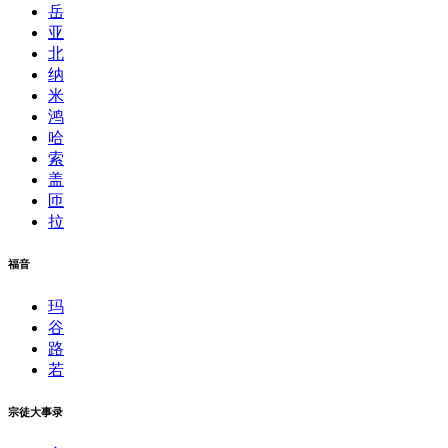
岳
亚
北
纳
米
鸿
哈
索
盖
匝
拉
福音
玛
谷
路
若
宗徒大事录