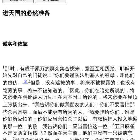
进天国的必然准备
诚实和依靠
1
那时，有成千累万的群众集合拢来，竟至互相践踏。耶稣开
始先对自己的门徒说：“你们要谨防法利塞人的酵母，即他们
①
2
的虚伪。
但是，没有遮掩的事，将来不被揭露的；也没有
3
隐藏的事，将来不被知道的。
因此，你们在暗处所说的，将
来必要在明处被人听见；在内室附耳所说的，将来必要在屋顶
4
上张扬出来。
我告诉你们做我朋友的人们：你们不要害怕那
5
些杀害肉身，而后不能更有所为的人。
我要指给你们，谁是
你们所应怕的：你们应当害怕杀了以后，有权柄把人投入地狱
6
的那一位；的确，我告诉你们：应当害怕这一位！
五只麻雀
不是卖两文铜钱吗？然而在天主前，他们中没有一只被遗忘
7