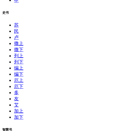
申
史书
苏
民
卢
撒上
撒下
列上
列下
编上
编下
厄上
厄下
多
友
艾
加上
加下
智慧书