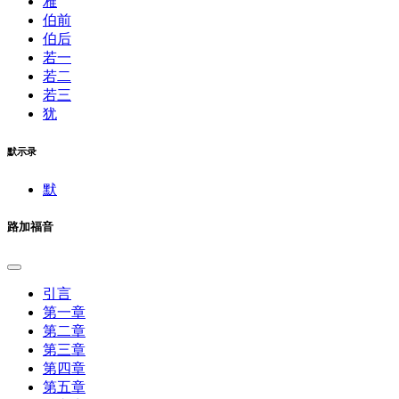
雅
伯前
伯后
若一
若二
若三
犹
默示录
默
路加福音
引言
第一章
第二章
第三章
第四章
第五章