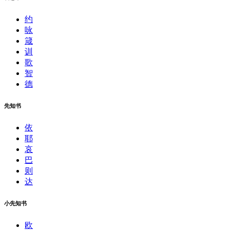
约
咏
箴
训
歌
智
德
先知书
依
耶
哀
巴
则
达
小先知书
欧