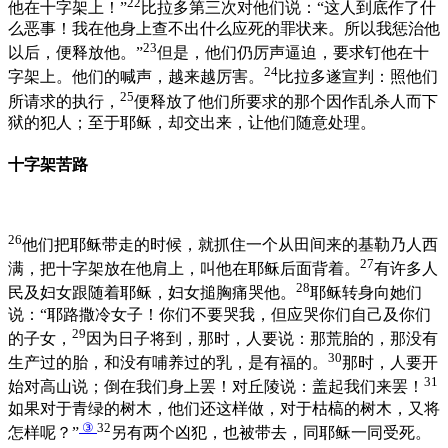
22
他在十字架上！”
比拉多第三次对他们说：“这人到底作了什
么恶事！我在他身上查不出什么应死的罪状来。所以我惩治他
23
以后，便释放他。”
但是，他们仍厉声逼迫，要求钉他在十
24
字架上。他们的喊声，越来越厉害。
比拉多遂宣判：照他们
25
所请求的执行，
便释放了他们所要求的那个因作乱杀人而下
狱的犯人；至于耶稣，却交出来，让他们随意处理。
十字架苦路
26
他们把耶稣带走的时候，就抓住一个从田间来的基勒乃人西
27
满，把十字架放在他肩上，叫他在耶稣后面背着。
有许多人
28
民及妇女跟随着耶稣，妇女搥胸痛哭他。
耶稣转身向她们
说：“耶路撒冷女子！你们不要哭我，但应哭你们自己及你们
29
的子女，
因为日子将到，那时，人要说：那荒胎的，那没有
30
生产过的胎，和没有哺养过的乳，是有福的。
那时，人要开
31
始对高山说；倒在我们身上罢！对丘陵说：盖起我们来罢！
如果对于青绿的树木，他们还这样做，对于枯槁的树木，又将
③
32
怎样呢？”
另有两个凶犯，也被带去，同耶稣一同受死。