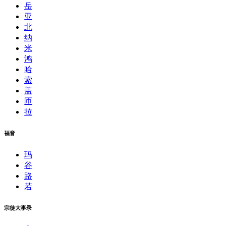
岳
亚
北
纳
米
鸿
哈
索
盖
匝
拉
福音
玛
谷
路
若
宗徒大事录