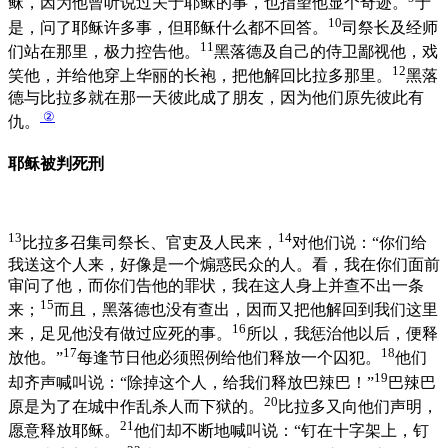
稣，因为他曾听说过关于耶稣的事，也指望他显个奇迹。
于
10
是，问了耶稣许多事，但耶稣什么都不回答。
司祭长及经师
11
们站在那里，极力控告他。
黑落德及自己的侍卫鄙视他，戏
12
笑他，并给他穿上华丽的长袍，把他解回比拉多那里。
黑落
德与比拉多就在那一天彼此成了朋友，因为他们原先彼此有
②
仇。
耶稣被判死刑
13
14
比拉多召集司祭长、官吏及人民来，
对他们说：“你们给
我送这个人来，好像是一个煽惑民众的人。看，我在你们面前
审问了他，而你们告他的罪状，我在这人身上并查不出一条
15
来；
而且，黑落德也没有查出，因而又把他解回到我们这里
16
来，足见他没有做过应死的事。
所以，我惩治他以后，便释
17
18
放他。”
每逢节日他必须照例给他们释放一个囚犯。
他们
19
却齐声喊叫说：“除掉这个人，给我们释放巴辣巴！”
巴辣巴
20
原是为了在城中作乱杀人而下狱的。
比拉多又向他们声明，
21
愿意释放耶稣。
他们却不断地喊叫说：“钉在十字架上，钉