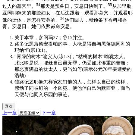
54
55
过人的墓穴里。
那天是预备日，安息日快到了。
从加里肋
亚同耶稣来的那些妇女，在后边跟着，观看那墓穴，并观看耶
56
稣的遗体，是怎样安葬的。
她们回去，就预备下香料和香
膏。安息日，她们依照诫命安息。
关于本章，参阅玛27；谷15并注。
路多记黑落德安提帕的事，大概是得自与黑落德同乳的
玛纳恒(宗13:1)。
“青绿的树木”喻义人(咏1:3)；“枯槁的树木”喻犹太人。
此比喻是说：耶稣自己虽无罪，仍受如此惨重的苦痛；
那恶贯满盈的犹太人，更当如何(暗示公元70年要遭受的
浩劫)！
独路记述耶稣怎样宽恕钉他的人，怎样以自己的榜样，
感动了同被钉的一个凶犯，使他信自己为默西亚，而当
天便与他同入乐园的事迹。
喜欢
上一章
下一章