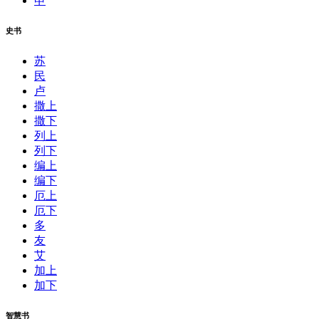
申
史书
苏
民
卢
撒上
撒下
列上
列下
编上
编下
厄上
厄下
多
友
艾
加上
加下
智慧书