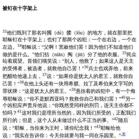
被钉在十字架上
33
他们既到了那名叫髑（dú）髅（lóu）的地方，就在那里把
耶稣钉在十字架上；也钉了那两个凶犯：一个在右边，一个在
34
左边。
耶稣说：“父啊！宽赦他们罢！因为他们不知道他们
35
做的是什么。”他们拈（niān）阄（jiū）分了他的衣服。
民众
站着观望。首领们嗤笑说：“别人，他救了；如果这人是天主
36
的受傅者，被选者，就救他自己罢！”
兵士也戏弄他，前来
37
把醋给他递上去，
说：“如果你是犹太人的君王，就救你自
38
己罢！”
在他上头还有一块用希腊、拉丁及希伯来文字写的
39
罪状牌：“这是犹太人的君王。”
悬挂着的凶犯中，有一个侮
40
辱耶稣说：“你不是默西亚吗？救救你自己和我们罢！”
另一
个凶犯应声责斥他说：“你既然受同样的刑罚，连天主你都不
41
怕吗？
这对我们是理所当然的，因为我们所受的，正配我们
42
所行的；但是，这个人从未做过什么不正当的事。”
随后
43
说：“耶稣，当你来为王时，请你纪念我！”
耶稣给他
④
说：“我实在告诉你：今天你就要与我一同在乐园里。”