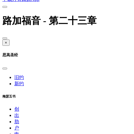
路加福音 - 第二十三章
×
思高圣经
旧约
新约
梅瑟五书
创
出
肋
户