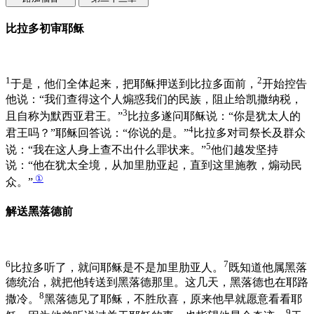
比拉多初审耶稣
1
2
于是，他们全体起来，把耶稣押送到比拉多面前，
开始控告
他说：“我们查得这个人煽惑我们的民族，阻止给凯撒纳税，
3
且自称为默西亚君王。”
比拉多遂问耶稣说：“你是犹太人的
4
君王吗？”耶稣回答说：“你说的是。”
比拉多对司祭长及群众
5
说：“我在这人身上查不出什么罪状来。”
他们越发坚持
说：“他在犹太全境，从加里肋亚起，直到这里施教，煽动民
①
众。”
解送黑落德前
6
7
比拉多听了，就问耶稣是不是加里肋亚人。
既知道他属黑落
德统治，就把他转送到黑落德那里。这几天，黑落德也在耶路
8
撒冷。
黑落德见了耶稣，不胜欣喜，原来他早就愿意看看耶
9