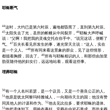
耶稣断气
44
这时，大约已是第六时辰，遍地都昏黑了，直到第九时辰。
45
46
太阳失去了光，圣所的帐幔从中间裂开，
耶稣大声呼喊
说：“父啊！我把我的灵魂交托在你手中。”说完这话，便断了
47
气。
百夫长看见所发生的事，遂光荣天主说：“这人，实在
48
是一个义人。”
所有同来看这景象的群众，见了这些情形，
49
都搥着胸膛，回去了。
所有与耶稣相识的人，和那些由加里
肋亚随侍他的妇女们，远远地站着，观看这些事。
埋葬耶稣
50
有一个人名叫若瑟，是一个议员，又是一个善良公正的人。
51
他原是犹太阿黎玛特雅城人，一向期待天主的国；他没有赞
52
同其他人的计谋和作为。
他去见比拉多，要求耶稣的遗体。
53
他把遗体卸下，用殓布裹好，安葬在由岩石凿成，而尚未葬