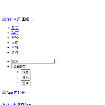
圣经
首页
动态
圣经
日课
音频
更多
切换颜色
浅色
深色
自动
App 内打开
下载万有真原App