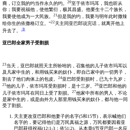
20
裔，订立我的约当作永久的约。
至于依市玛耳，我也听从
你；我要祝福他，使他繁衍，极其昌盛。他要生十二个族长，
21
我要使他成为一大民族。
但是我的约，我要与明年此时撒辣
22
给你生的依撒格订立。”
天主同亚巴郎说完话，就离开他上
③
升去了。
亚巴郎全家男子受割损
23
当天，亚巴郎就照天主所吩咐的，召集他的儿子依市玛耳以
及凡家中生的，和用钱买来的奴仆，即自己家中的一切男子，
24
割去了他们肉体上的包皮。
亚巴郎受割损时，已九十九岁；
25
26
他的儿子，依市玛耳受割损时，是十三岁。
亚巴郎和他的
27
儿子依市玛耳在同日上受了割损。
他家中所有的男人，不论
是家中生的，或是由外方人那里用钱买来的奴仆，都与他一同
受了割损。
天主更改亚巴郎和他妻子的名字(5和15节)，表示喊他们
名字的，要记得他们是万民真福之源，万民都要因着亚
巴郎获得祝福(12:1-3；依51:2)。从本章6节亚巴郎一名应