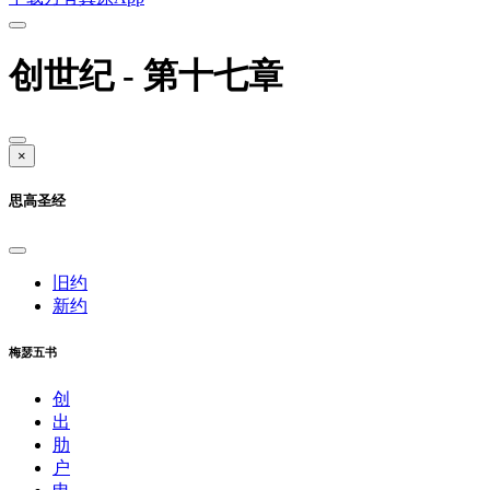
创世纪 - 第十七章
×
思高圣经
旧约
新约
梅瑟五书
创
出
肋
户