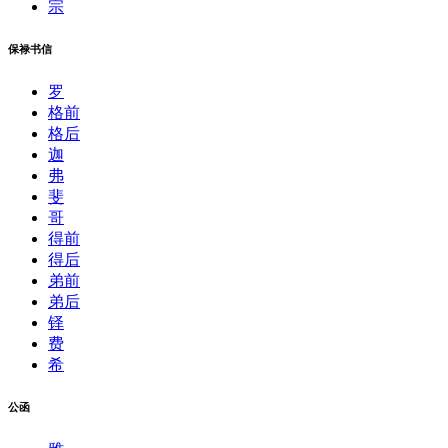
宗
保禄书信
罗
格前
格后
迦
弗
斐
哥
得前
得后
弟前
弟后
铎
费
希
公函