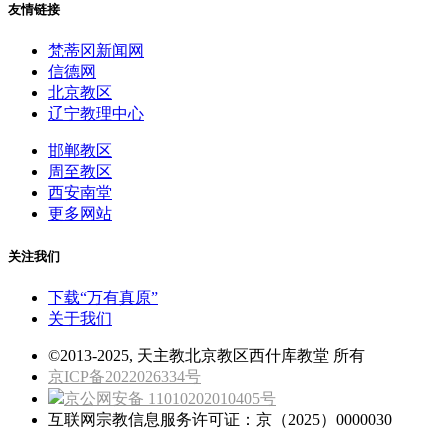
友情链接
梵蒂冈新闻网
信德网
北京教区
辽宁教理中心
邯郸教区
周至教区
西安南堂
更多网站
关注我们
下载“万有真原”
关于我们
©2013-2025, 天主教北京教区西什库教堂 所有
京ICP备2022026334号
京公网安备 11010202010405号
互联网宗教信息服务许可证：京（2025）0000030