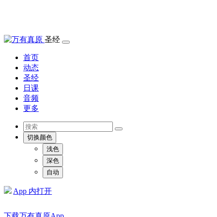
圣经
首页
动态
圣经
日课
音频
更多
切换颜色
浅色
深色
自动
App 内打开
下载万有真原App