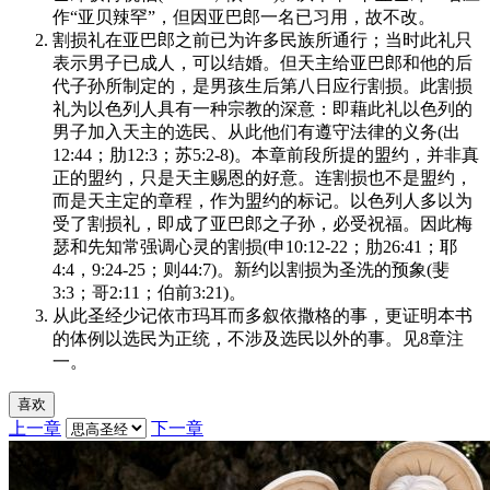
作“亚贝辣罕”，但因亚巴郎一名已习用，故不改。
割损礼在亚巴郎之前已为许多民族所通行；当时此礼只
表示男子已成人，可以结婚。但天主给亚巴郎和他的后
代子孙所制定的，是男孩生后第八日应行割损。此割损
礼为以色列人具有一种宗教的深意：即藉此礼以色列的
男子加入天主的选民、从此他们有遵守法律的义务(出
12:44；肋12:3；苏5:2-8)。本章前段所提的盟约，并非真
正的盟约，只是天主赐恩的好意。连割损也不是盟约，
而是天主定的章程，作为盟约的标记。以色列人多以为
受了割损礼，即成了亚巴郎之子孙，必受祝福。因此梅
瑟和先知常强调心灵的割损(申10:12-22；肋26:41；耶
4:4，9:24-25；则44:7)。新约以割损为圣洗的预象(斐
3:3；哥2:11；伯前3:21)。
从此圣经少记依市玛耳而多叙依撒格的事，更证明本书
的体例以选民为正统，不涉及选民以外的事。见8章注
一。
喜欢
上一章
下一章