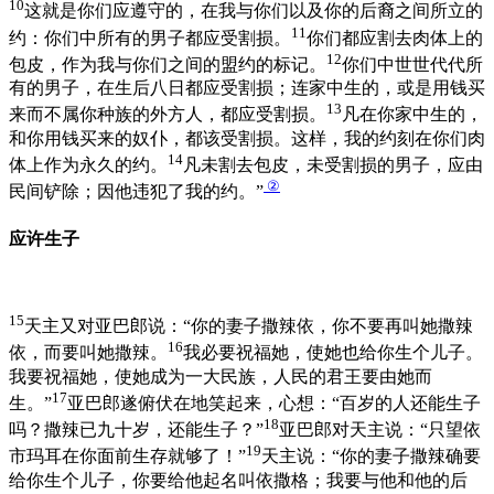
10
这就是你们应遵守的，在我与你们以及你的后裔之间所立的
11
约：你们中所有的男子都应受割损。
你们都应割去肉体上的
12
包皮，作为我与你们之间的盟约的标记。
你们中世世代代所
有的男子，在生后八日都应受割损；连家中生的，或是用钱买
13
来而不属你种族的外方人，都应受割损。
凡在你家中生的，
和你用钱买来的奴仆，都该受割损。这样，我的约刻在你们肉
14
体上作为永久的约。
凡未割去包皮，未受割损的男子，应由
②
民间铲除；因他违犯了我的约。”
应许生子
15
天主又对亚巴郎说：“你的妻子撒辣依，你不要再叫她撒辣
16
依，而要叫她撒辣。
我必要祝福她，使她也给你生个儿子。
我要祝福她，使她成为一大民族，人民的君王要由她而
17
生。”
亚巴郎遂俯伏在地笑起来，心想：“百岁的人还能生子
18
吗？撒辣已九十岁，还能生子？”
亚巴郎对天主说：“只望依
19
市玛耳在你面前生存就够了！”
天主说：“你的妻子撒辣确要
给你生个儿子，你要给他起名叫依撒格；我要与他和他的后