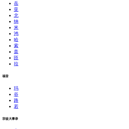
岳
亚
北
纳
米
鸿
哈
索
盖
匝
拉
福音
玛
谷
路
若
宗徒大事录