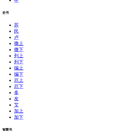
申
史书
苏
民
卢
撒上
撒下
列上
列下
编上
编下
厄上
厄下
多
友
艾
加上
加下
智慧书