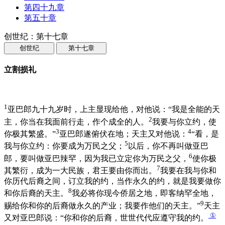
第四十九章
第五十章
创世纪：第十七章
创世纪
第十七章
立割损礼
1
亚巴郎九十九岁时，上主显现给他，对他说：“我是全能的天
2
主，你当在我面前行走，作个成全的人。
我要与你立约，使
3
4
你极其繁盛。”
亚巴郎遂俯伏在地；天主又对他说：
“看，是
5
我与你立约：你要成为万民之父；
以后，你不再叫做亚巴
6
郎，要叫做亚巴辣罕，因为我已立定你为万民之父，
使你极
7
其繁衍，成为一大民族，君王要由你而出。
我要在我与你和
你历代后裔之间，订立我的约，当作永久的约，就是我要做你
8
和你后裔的天主。
我必将你现今侨居之地，即客纳罕全地，
9
赐给你和你的后裔做永久的产业；我要作他们的天主。”
天主
①
又对亚巴郎说：“你和你的后裔，世世代代应遵守我的约。