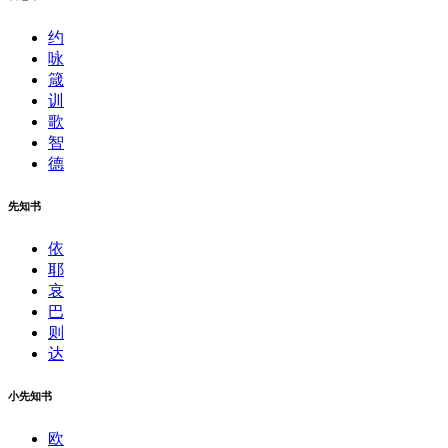
约
咏
箴
训
歌
智
德
先知书
依
耶
哀
巴
则
达
小先知书
欧