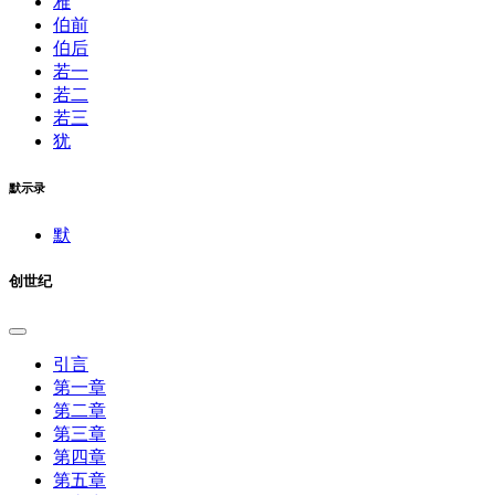
雅
伯前
伯后
若一
若二
若三
犹
默示录
默
创世纪
引言
第一章
第二章
第三章
第四章
第五章