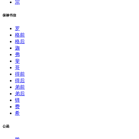
宗
保禄书信
罗
格前
格后
迦
弗
斐
哥
得前
得后
弟前
弟后
铎
费
希
公函