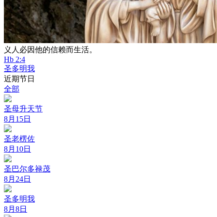
义人必因他的信赖而生活。
Hb 2:4
圣多明我
近期节日
全部
圣母升天节
8月15日
圣老楞佐
8月10日
圣巴尔多禄茂
8月24日
圣多明我
8月8日