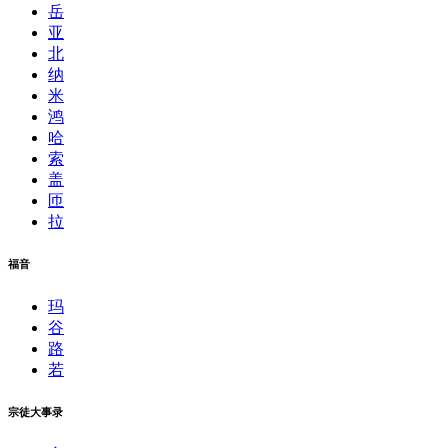
岳
亚
北
纳
米
鸿
哈
索
盖
匝
拉
福音
玛
谷
路
若
宗徒大事录