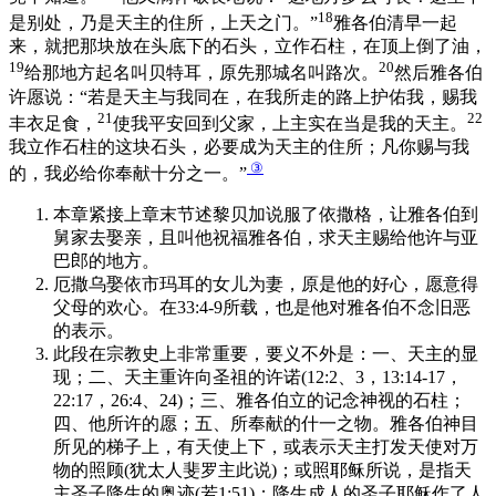
18
是别处，乃是天主的住所，上天之门。”
雅各伯清早一起
来，就把那块放在头底下的石头，立作石柱，在顶上倒了油，
19
20
给那地方起名叫贝特耳，原先那城名叫路次。
然后雅各伯
许愿说：“若是天主与我同在，在我所走的路上护佑我，赐我
21
22
丰衣足食，
使我平安回到父家，上主实在当是我的天主。
我立作石柱的这块石头，必要成为天主的住所；凡你赐与我
③
的，我必给你奉献十分之一。”
本章紧接上章末节述黎贝加说服了依撒格，让雅各伯到
舅家去娶亲，且叫他祝福雅各伯，求天主赐给他许与亚
巴郎的地方。
厄撒乌娶依市玛耳的女儿为妻，原是他的好心，愿意得
父母的欢心。在33:4-9所载，也是他对雅各伯不念旧恶
的表示。
此段在宗教史上非常重要，要义不外是：一、天主的显
现；二、天主重许向圣祖的许诺(12:2、3，13:14-17，
22:17，26:4、24)；三、雅各伯立的记念神视的石柱；
四、他所许的愿；五、所奉献的什一之物。雅各伯神目
所见的梯子上，有天使上下，或表示天主打发天使对万
物的照顾(犹太人斐罗主此说)；或照耶稣所说，是指天
主圣子降生的奥迹(若1:51)；降生成人的圣子耶稣作了人