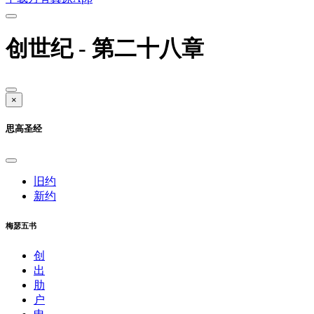
创世纪 - 第二十八章
×
思高圣经
旧约
新约
梅瑟五书
创
出
肋
户