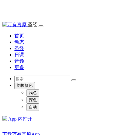
圣经
首页
动态
圣经
日课
音频
更多
切换颜色
浅色
深色
自动
App 内打开
下载万有真原App