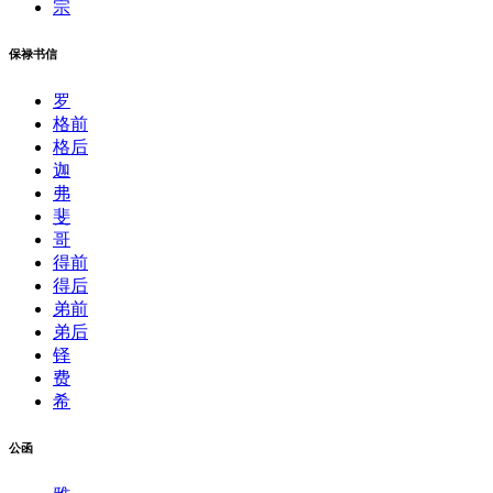
宗
保禄书信
罗
格前
格后
迦
弗
斐
哥
得前
得后
弟前
弟后
铎
费
希
公函