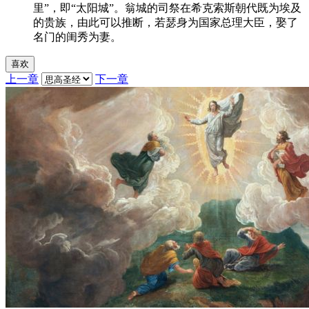
里”，即“太阳城”。翁城的司祭在希克索斯朝代既为埃及
的贵族，由此可以推断，若瑟身为国家总理大臣，娶了
名门的闺秀为妻。
喜欢
上一章
下一章