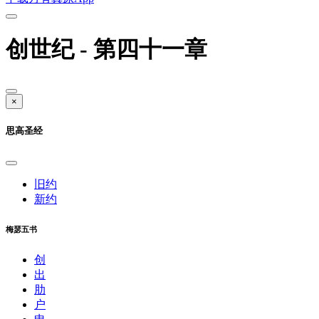
创世纪 - 第四十一章
×
思高圣经
旧约
新约
梅瑟五书
创
出
肋
户