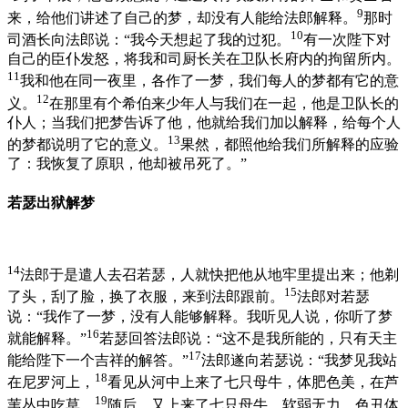
9
来，给他们讲述了自己的梦，却没有人能给法郎解释。
那时
10
司酒长向法郎说：“我今天想起了我的过犯。
有一次陛下对
自己的臣仆发怒，将我和司厨长关在卫队长府内的拘留所内。
11
我和他在同一夜里，各作了一梦，我们每人的梦都有它的意
12
义。
在那里有个希伯来少年人与我们在一起，他是卫队长的
仆人；当我们把梦告诉了他，他就给我们加以解释，给每个人
13
的梦都说明了它的意义。
果然，都照他给我们所解释的应验
了：我恢复了原职，他却被吊死了。”
若瑟出狱解梦
14
法郎于是遣人去召若瑟，人就快把他从地牢里提出来；他剃
15
了头，刮了脸，换了衣服，来到法郎跟前。
法郎对若瑟
说：“我作了一梦，没有人能够解释。我听见人说，你听了梦
16
就能解释。”
若瑟回答法郎说：“这不是我所能的，只有天主
17
能给陛下一个吉祥的解答。”
法郎遂向若瑟说：“我梦见我站
18
在尼罗河上，
看见从河中上来了七只母牛，体肥色美，在芦
19
苇丛中吃草。
随后，又上来了七只母牛，软弱无力，色丑体