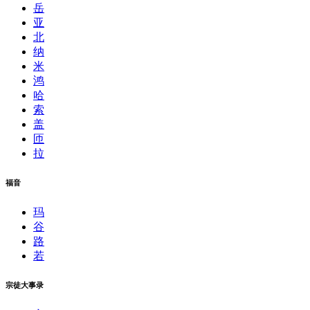
岳
亚
北
纳
米
鸿
哈
索
盖
匝
拉
福音
玛
谷
路
若
宗徒大事录