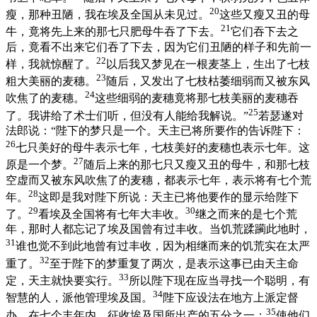
20
瘦，那种丑陋，我在埃及全国从未见过。
这些又瘦又丑的母
21
牛，竟将先上来的那七只肥母牛吞了下去。
它们吞下去之
后，竟看不出来它们吞了下去，因为它们丑陋的样子和先前一
22
样，我就惊醒了。
以后我又梦见在一根麦茎上，生出了七枝
23
粗大美丽的麦穗。
随后，又发出了七枝枯萎细弱而又被东风
24
吹焦了的麦穗。
这些细弱的麦穗竟将那七枝美丽的麦穗吞
25
了。我讲给了术士们听，但没有人能给我解说。”
若瑟遂对
法郎说：“陛下的梦只是一个。天主已将所要作的告诉陛下：
26
七只美好的母牛表示七年，七枝美好的麦穗也表示七年。这
27
原是一个梦。
随后上来的那七只又瘦又丑的母牛，和那七枝
空虚而又被东风吹焦了的麦穗，都表示七年，表示将有七个荒
28
年。
这即是我对陛下所说：天主已将他要作的显示给陛下
29
30
了。
看埃及全国将有七年大丰收。
继之而来的是七个荒
年，那时人都忘记了埃及国曾有过丰收。当饥荒蹂躏此地时，
31
谁也觉不到此地曾有过丰收，因为相继而来的饥荒实在太严
32
重了。
至于陛下的梦重复了两次，是表示这事已由天主命
33
定，天主就快要实行。
所以陛下现在应当寻找一个聪明，有
34
智慧的人，派他管理埃及国。
陛下应设法在地方上派定督
35
办，在七个丰年内，征收埃及国所出产的五分之一；
使他们