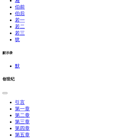
雅
伯前
伯后
若一
若二
若三
犹
默示录
默
创世纪
引言
第一章
第二章
第三章
第四章
第五章