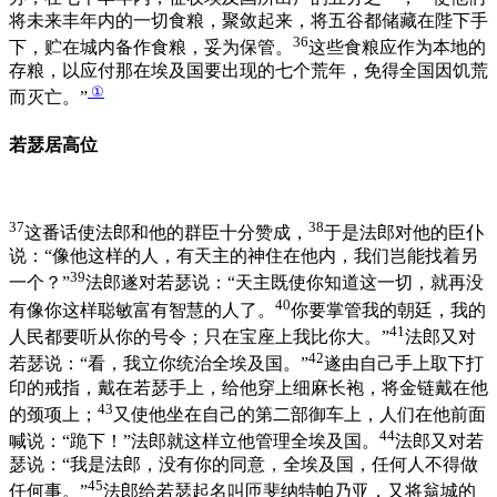
将未来丰年内的一切食粮，聚敛起来，将五谷都储藏在陛下手
36
下，贮在城内备作食粮，妥为保管。
这些食粮应作为本地的
存粮，以应付那在埃及国要出现的七个荒年，免得全国因饥荒
①
而灭亡。”
若瑟居高位
37
38
这番话使法郎和他的群臣十分赞成，
于是法郎对他的臣仆
说：“像他这样的人，有天主的神住在他内，我们岂能找着另
39
一个？”
法郎遂对若瑟说：“天主既使你知道这一切，就再没
40
有像你这样聪敏富有智慧的人了。
你要掌管我的朝廷，我的
41
人民都要听从你的号令；只在宝座上我比你大。”
法郎又对
42
若瑟说：“看，我立你统治全埃及国。”
遂由自己手上取下打
印的戒指，戴在若瑟手上，给他穿上细麻长袍，将金链戴在他
43
的颈项上；
又使他坐在自己的第二部御车上，人们在他前面
44
喊说：“跪下！”法郎就这样立他管理全埃及国。
法郎又对若
瑟说：“我是法郎，没有你的同意，全埃及国，任何人不得做
45
任何事。”
法郎给若瑟起名叫匝斐纳特帕乃亚，又将翁城的