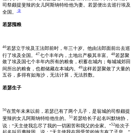
司祭颇提斐辣的女儿阿斯纳特给他为妻。若瑟便出去巡行埃及
②
全国。
若瑟囤粮
46
若瑟立于埃及王法郎前时，年三十岁。他由法郎面前出去巡
47
48
行了埃及全国。
七个丰年内，土地出产极其丰富。
若瑟聚
敛了埃及国七个丰年内所有的粮食，积蓄在城内；每城城郊田
49
间所出的粮食，也都储藏在本城内。
这样若瑟聚敛了大量的
五谷，多得有如海沙，无法计算，无法胜数。
若瑟生子
50
在荒年未来以前，若瑟已有了两个儿子，是翁城的司祭颇提
51
斐辣的女儿阿斯纳特给他生的。
若瑟给长子起名叫默纳协，
52
说：“天主使我忘尽了我的一切困苦和我父的全家。”
给次子
起名叫厄弗辣因，说：“天主使我在我受苦的地方有了子息。”