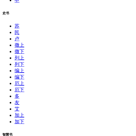
申
史书
苏
民
卢
撒上
撒下
列上
列下
编上
编下
厄上
厄下
多
友
艾
加上
加下
智慧书