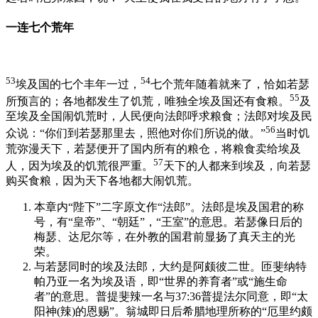
一连七个荒年
53
54
埃及国的七个丰年一过，
七个荒年随着就来了，恰如若瑟
55
所预言的；各地都发生了饥荒，唯独全埃及国还有食粮。
及
至埃及全国闹饥荒时，人民便向法郎呼求粮食；法郎对埃及民
56
众说：“你们到若瑟那里去，照他对你们所说的做。”
当时饥
荒弥漫天下，若瑟便开了国内所有的粮仓，将粮食卖给埃及
57
人，因为埃及的饥荒很严重。
天下的人都来到埃及，向若瑟
购买食粮，因为天下各地都大闹饥荒。
本章内“陛下”二字原文作“法郎”。法郎是埃及国君的称
号，有“皇帝”、“朝廷”，“王室”的意思。若瑟像日后的
梅瑟、达尼尔等，在外教的国君前显扬了真天主的光
荣。
与若瑟同时的埃及法郎，大约是阿颇彼二世。匝斐纳特
帕乃亚一名为埃及语，即“世界的养育者”或“施生命
者”的意思。普提斐辣一名与37:36普提法尔同意，即“太
阳神(辣)的恩赐”。翁城即日后希腊地理所称的“厄里约颇