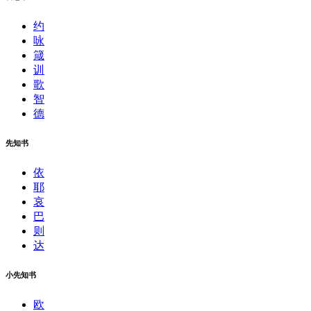
约
咏
箴
训
歌
智
德
先知书
依
耶
哀
巴
则
达
小先知书
欧