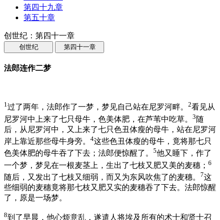
第四十九章
第五十章
创世纪：第四十一章
创世纪
第四十一章
法郎连作二梦
1
2
过了两年，法郎作了一梦，梦见自己站在尼罗河畔。
看见从
3
尼罗河中上来了七只母牛，色美体肥，在芦苇中吃草。
随
后，从尼罗河中，又上来了七只色丑体瘦的母牛，站在尼罗河
4
岸上靠近那些母牛身旁。
这些色丑体瘦的母牛，竟将那七只
5
色美体肥的母牛吞了下去；法郎便惊醒了。
他又睡下，作了
6
一个梦，梦见在一根麦茎上，生出了七枝又肥又美的麦穗；
7
随后，又发出了七枝又细弱，而又为东风吹焦了的麦穗。
这
些细弱的麦穗竟将那七枝又肥又实的麦穗吞了下去。法郎惊醒
了，原是一场梦。
8
到了早晨，他心烦意乱，遂遣人将埃及所有的术士和贤士召