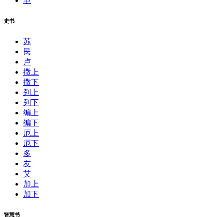
申
史书
苏
民
卢
撒上
撒下
列上
列下
编上
编下
厄上
厄下
多
友
艾
加上
加下
智慧书