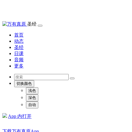
圣经
首页
动态
圣经
日课
音频
更多
切换颜色
浅色
深色
自动
App 内打开
下载万有真原App