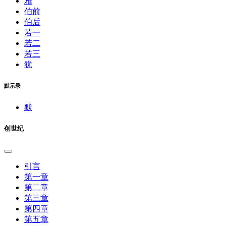
雅
伯前
伯后
若一
若二
若三
犹
默示录
默
创世纪
引言
第一章
第二章
第三章
第四章
第五章