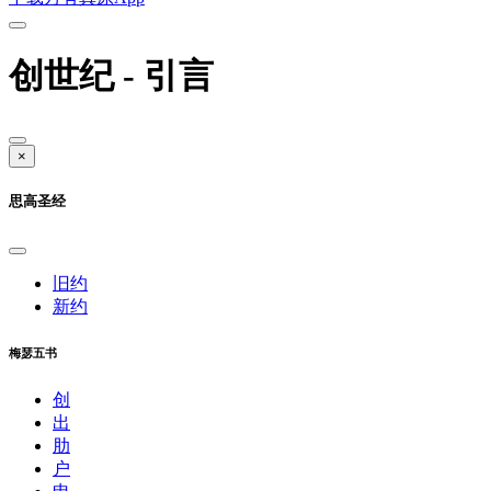
创世纪 - 引言
×
思高圣经
旧约
新约
梅瑟五书
创
出
肋
户