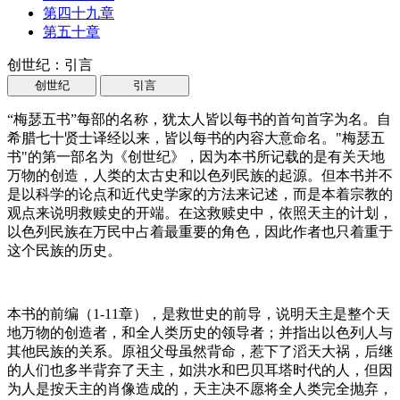
第四十九章
第五十章
创世纪：引言
创世纪
引言
“梅瑟五书”每部的名称，犹太人皆以每书的首句首字为名。自
希腊七十贤士译经以来，皆以每书的内容大意命名。"梅瑟五
书"的第一部名为《创世纪》，因为本书所记载的是有关天地
万物的创造，人类的太古史和以色列民族的起源。但本书并不
是以科学的论点和近代史学家的方法来记述，而是本着宗教的
观点来说明救赎史的开端。在这救赎史中，依照天主的计划，
以色列民族在万民中占着最重要的角色，因此作者也只着重于
这个民族的历史。
本书的前编（1-11章），是救世史的前导，说明天主是整个天
地万物的创造者，和全人类历史的领导者；并指出以色列人与
其他民族的关系。原祖父母虽然背命，惹下了滔天大祸，后继
的人们也多半背弃了天主，如洪水和巴贝耳塔时代的人，但因
为人是按天主的肖像造成的，天主决不愿将全人类完全抛弃，