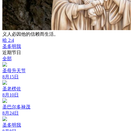
义人必因他的信赖而生活。
哈 2:4
圣多明我
近期节日
全部
圣母升天节
8月15日
圣老楞佐
8月10日
圣巴尔多禄茂
8月24日
圣多明我