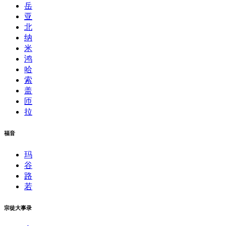
岳
亚
北
纳
米
鸿
哈
索
盖
匝
拉
福音
玛
谷
路
若
宗徒大事录