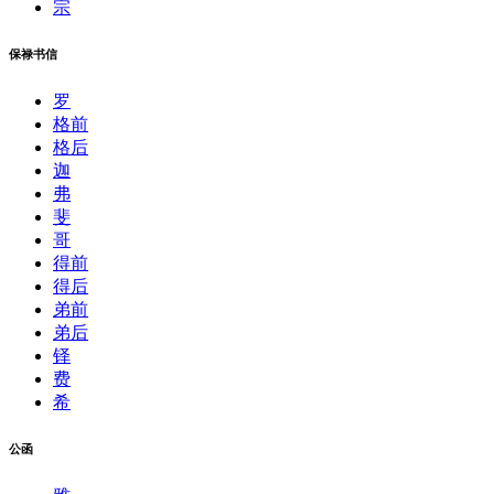
宗
保禄书信
罗
格前
格后
迦
弗
斐
哥
得前
得后
弟前
弟后
铎
费
希
公函