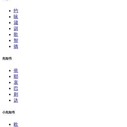
约
咏
箴
训
歌
智
德
先知书
依
耶
哀
巴
则
达
小先知书
欧