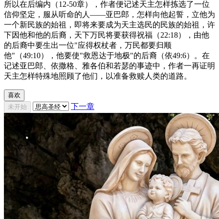
所以在后编内（12-50章），作者便记述天主怎样拣选了一位
信仰坚定，服从听命的人——亚巴郎，怎样向他起誓，立他为
一个新民族的始祖，即将来要成为天主选民的民族的始祖，许
下因他和他的后裔，天下万民将要获得祝福（22:18），由他
的后裔中要生出一位"应得权杖者，万民都要归顺
他"（49:10），他要使"救恩达于地极"的后裔（依49:6）。在
记述亚巴郎、依撒格、雅各伯和若瑟的事迹中，作者一再证明
天主怎样特殊地照顾了他们，以准备救赎人类的道路。
喜欢
下一章
未开始